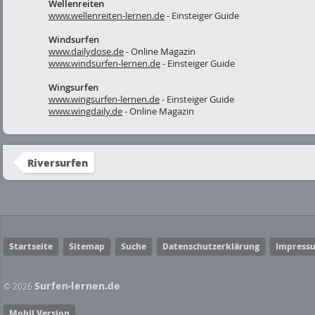
Wellenreiten
www.wellenreiten-lernen.de
- Einsteiger Guide
Windsurfen
www.dailydose.de
- Online Magazin
www.windsurfen-lernen.de
- Einsteiger Guide
Wingsurfen
www.wingsurfen-lernen.de
- Einsteiger Guide
www.wingdaily.de
- Online Magazin
Riversurfen
Startseite
Sitemap
Suche
Datenschutzerklärung
Impress
Surfen-lernen.de
© 2026
Mobil Version