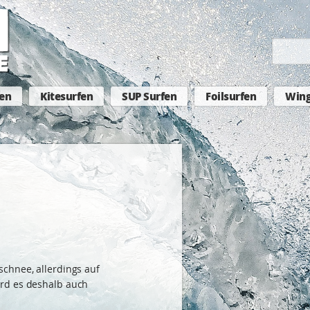
en
Kitesurfen
SUP Surfen
Foilsurfen
Wing
chnee, allerdings auf
rd es deshalb auch