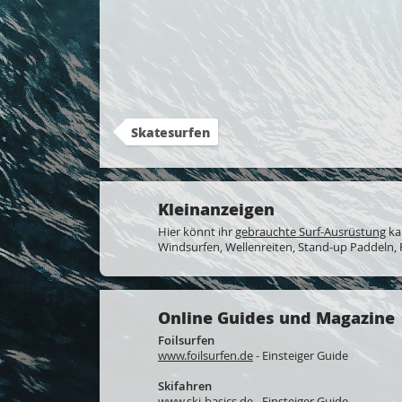
Skatesurfen
Kleinanzeigen
Hier könnt ihr
gebrauchte Surf-Ausrüstung
ka
Windsurfen, Wellenreiten, Stand-up Paddeln, Fo
Online Guides und Magazine
Foilsurfen
www.foilsurfen.de
- Einsteiger Guide
Skifahren
www.ski-basics.de
- Einsteiger Guide